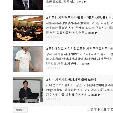
요한 요소로, 많은 실...
more ▶
2010-11-06
진동선 사진평론가가 말하는 ‘좋은 사진, 끌리는 
서울국제사진영상기자재전(이하 P&I)은 다양한
아우르는 폭넓은 사진 주제의 강의로 구성된다. 특히,
진 서적 집필자들과 사진평론...
more ▶
2010-09-03
중앙대학교 지식산업교육원 사진콘텐츠전문가과정
강사 : 서기원 사진가(PPA마스터) 국내 스튜디오 
업교육원의 인상사진과정이 올해부터 사진콘텐츠
했다. 또 개원 초기부터 ...
more ▶
2010-09-03
김수 사진가의 행사사진 촬영 노하우
- 니콘포토스쿨에서 강연 - (주)니콘이미징코리아(
image.co.kr)가 운영하는 사진 아카데미 니콘포
김수 사진가를 초청해 행사사진...
more ▶
2010-08-21
1
[2]
[3]
[4]
[5]
[6]
[