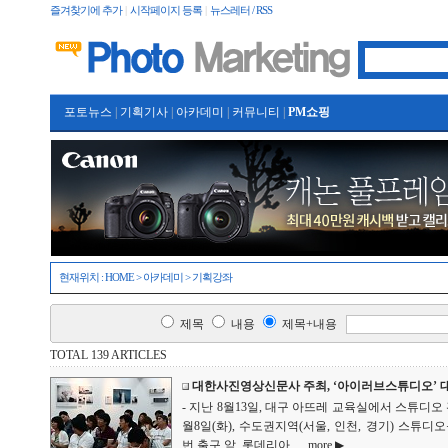
즐겨찾기에 추가
|
시작페이지 등록
|
뉴스레터 / RSS
포토뉴스
|
기획기사
|
아카데미
|
커뮤니티
|
PM쇼핑
현재위치 :
HOME
>
아카데미
>
기획강좌
제목
내용
제목+내용
TOTAL 139 ARTICLES
대한사진영상신문사 주최, ‘아이러브스튜디오’ 대
- 지난 8월13일, 대구 아뜨레 교육실에서 스튜디오 
월8일(화), 수도권지역(서울, 인천, 경기) 스튜디
번 출구 앞, 롯데리아 ...
more ▶