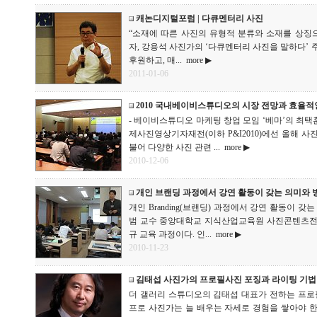
캐논디지털포럼 | 다큐멘터리 사진
“소재에 따른 사진의 유형적 분류와 소재를 상징으로
자, 강용석 사진가의 ‘다큐멘터리 사진을 말하다’ 주
후원하고, 매...
more ▶
2011-01-06
2010 국내베이비스튜디오의 시장 전망과 효율적
- 베이비스튜디오 마케팅 창업 모임 ‘베마’의 최택훈 
제사진영상기자재전(이하 P&I2010)에선 올해 
불어 다양한 사진 관련 ...
more ▶
2010-12-06
개인 브랜딩 과정에서 강연 활동이 갖는 의미와 
개인 Branding(브랜딩) 과정에서 강연 활동이 
범 교수 중앙대학교 지식산업교육원 사진콘텐츠전
규 교육 과정이다. 인...
more ▶
2010-11-23
김태섭 사진가의 프로필사진 포징과 라이팅 기법
더 갤러리 스튜디오의 김태섭 대표가 전하는 프로
프로 사진가는 늘 배우는 자세로 경험을 쌓아야 