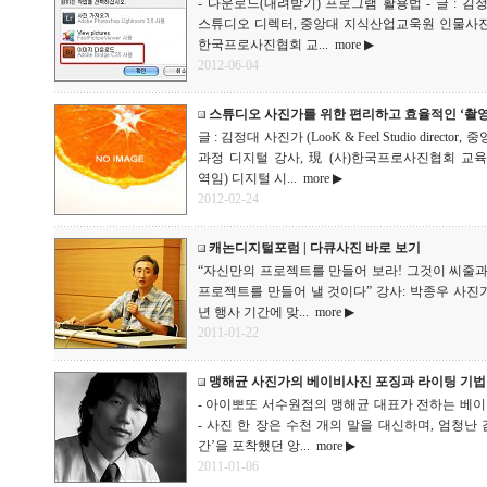
- 다운로드(내려받기) 프로그램 활용법 - 글 : 김정대 사진가
스튜디오 디렉터, 중앙대 지식산업교욱원 인물사진
한국프로사진협회 교...
more ▶
2012-06-04
스튜디오 사진가를 위한 편리하고 효율적인 ‘촬영
글 : 김정대 사진가 (LooK & Feel Studio di
과정 디지털 강사, 現 (사)한국프로사진협회 교육
역임) 디지털 시...
more ▶
2012-02-24
캐논디지털포럼 | 다큐사진 바로 보기
“자신만의 프로젝트를 만들어 보라! 그것이 씨줄
프로젝트를 만들어 낼 것이다” 강사: 박종우 사진가
년 행사 기간에 맞...
more ▶
2011-01-22
맹해균 사진가의 베이비사진 포징과 라이팅 기법
- 아이뽀또 서수원점의 맹해균 대표가 전하는 베이
- 사진 한 장은 수천 개의 말을 대신하며, 엄청난
간’을 포착했던 앙...
more ▶
2011-01-06