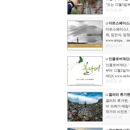
“오는 12월5일부터
2015-11-19
아트스페이스J, 
아트스페이스J, ‘
제, 임인식, 임
www.artspa...
mo
2015-11-19
인클로버재단,
인클로버재단, ‘
부터 12월2일
재단( www.inclov
2015-11-19
갤러리 류가헌
갤러리 류가헌, 
아 쓰레기 매립지에
작가의 사진전 ‘..
2015-11-18