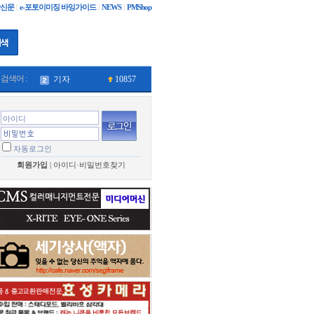
상신문
|
e-포토이미징 바잉가이드
|
NEWS
|
PMShop
검색어 :
기자
10857
si
10899
자동로그인
회원가입
|
아이디·비밀번호찾기