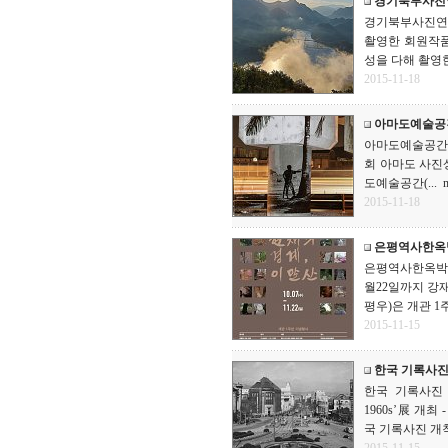
경기북부사진
경기북부사진연구
촬영한 회원작품 
성을 다해 촬영한 
2015-11-18
아마도예술공간, 
아마도예술공간, 조준
회 아마도 사진상
도예술공간(...
m
2015-11-18
은평역사한옥박
은평역사한옥박물관
월22일까지 강재
평우)은 개관 1주.
2015-11-15
한국 기록사진 
한국 기록사진 
1960s’展 개
국 기록사진 개척