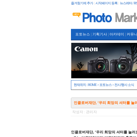
즐겨찾기에 추가
|
시작페이지 등록
|
뉴스레터 / RS
포토뉴스
|
기획기사
|
아카데미
|
커뮤
현재위치 :
HOME
>
포토뉴스
>
전시/행사 소식
인클로버재단, ‘우리 희망의 셔터를 눌러
작성자 : 관리자
인클로버재단, ‘우리 희망의 셔터를 눌러요