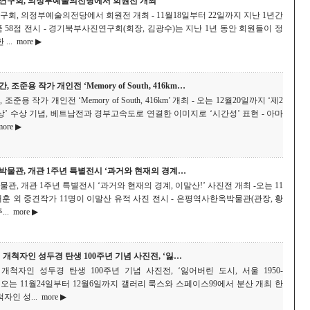
연구회, 의정부예술의전당에서 회원전 개최
회, 의정부예술의전당에서 회원전 개최 - 11월18일부터 22일까지 지난 1년간
58점 전시 - 경기북부사진연구회(회장, 김광수)는 지난 1년 동안 회원들이 정
...
more ▶
조준용 작가 개인전 ‘Memory of South, 416km…
용 작가 개인전 ‘Memory of South, 416km’ 개최 - 오는 12월20일까지 ‘제2
’ 수상 기념, 베트남전과 경부고속도로 연결한 이미지로 ‘시간성’ 표현 - 아마
ore ▶
물관, 개관 1주년 특별전시 ‘과거와 현재의 경계…
, 개관 1주년 특별전시 ‘과거와 현재의 경계, 이말산!’ 사진전 개최 -오는 11
훈 외 중견작가 11명이 이말산 유적 사진 전시 - 은평역사한옥박물관(관장, 황
..
more ▶
개척자인 성두경 탄생 100주년 기념 사진전, ‘잃…
개척자인 성두경 탄생 100주년 기념 사진전, ‘잃어버린 도시, 서울 1950-
최 - 오는 11월24일부터 12월6일까지 갤러리 룩스와 스페이스99에서 분산 개최 한
자인 성...
more ▶