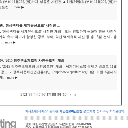
(화)부터 11월22일(일)까지 성동훈 사진전 ▲11월24일(화)부터 11월29일(일)까
청 ...
more ▶
, '한성백제를 세계유산으로' 사진전 …
 '한성백제를 세계유산으로' 사진전 개최 - 오는 연말까지 문화재 전문 사진작
와 유수 작가가 촬영한 공주, 부여, 익산 백제유적 사진 등 총 15점 전시 - 총
..
more ▶
, ‘2015 청주연초제조창 사진공모전’ 개최
‘2015 청주연초제조창 사진공모전’ 개최 - 세계기네스북 등재 기념으로 11월
모 - 청주시문화산업진흥재단 (http://www.cjculture.org/ )은 11월16일까지
...
more ▶
1
[2]
[3]
[4]
[5]
[6]
[7]
[8]
[9]
[10]
회사소개
|
서비스이용약관
|
개인정보취급방침
|
광고제휴
|
정기구독
|
저작권정책
상호 : 대한사진영상신문사 / 사업자번호 : 201-01-19486
주소 : 서울특별시 영등포구 당산동6가 103-7 2동 102호