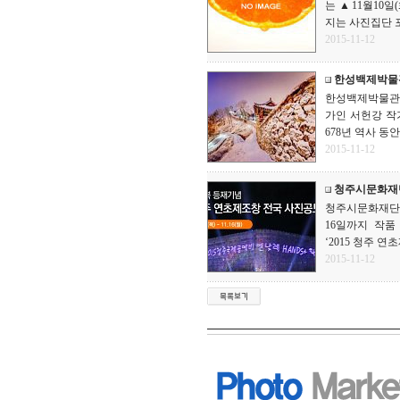
는 ▲11월10일
지는 사진집단 포토
2015-11-12
한성백제박물관
한성백제박물관,
가인 서헌강 작가
678년 역사 동안 .
2015-11-12
청주시문화재단
청주시문화재단, 
16일까지 작품 공
‘2015 청주 연초제
2015-11-12