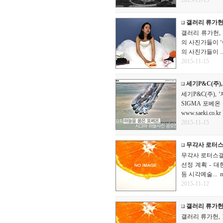
2015-11-15
갤러리 류가헌
갤러리 류가헌, 
의 사진가들이 ‘
의 사진가들이 ..
2015-11-15
세기P&C(주)
세기P&C(주),
SIGMA 포베온
www.saeki.co.kr 
2015-11-15
무각사 로터스
무각사 로터스갤러
선정 계획 - 대한
등 시각예술...
m
2015-11-12
갤러리 류가헌,
갤러리 류가헌, 