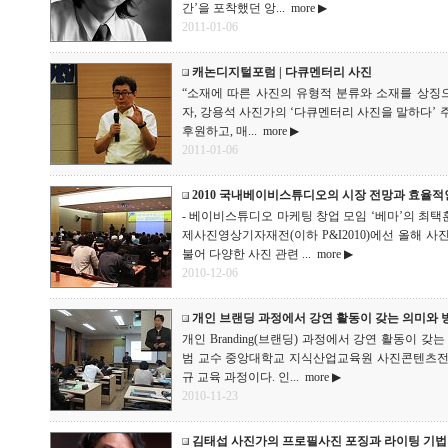
간’을 포착했던 앙...
more ▶
2011-01-06
캐논디지털포럼 | 다큐멘터리 사진
“소재에 따른 사진의 유형적 분류와 소재를 상징으로
자, 강용석 사진가의 ‘다큐멘터리 사진을 말하다’ 주
후원하고, 매...
more ▶
2011-01-06
2010 국내베이비스튜디오의 시장 전망과 효율적
- 베이비스튜디오 마케팅 창업 모임 ‘베마’의 최택훈 
제사진영상기자재전(이하 P&I2010)에선 올해 
불어 다양한 사진 관련 ...
more ▶
2010-12-06
개인 브랜딩 과정에서 강연 활동이 갖는 의미와 
개인 Branding(브랜딩) 과정에서 강연 활동이 
범 교수 중앙대학교 지식산업교육원 사진콘텐츠전
규 교육 과정이다. 인...
more ▶
2010-11-23
김태섭 사진가의 프로필사진 포징과 라이팅 기법