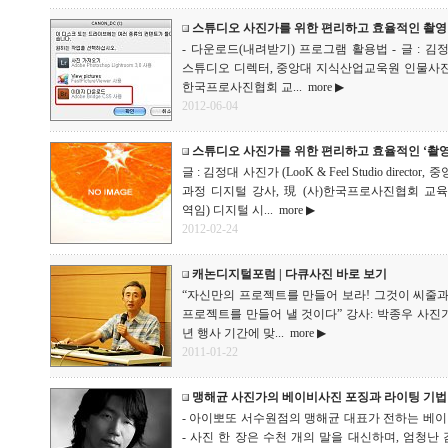
스튜디오 사진가를 위한 편리하고 효율적인 촬영
- 다운로드(내려받기) 프로그램 활용법 - 글 : 김정대 사진가
스튜디오 디렉터, 중앙대 지식산업교욱원 인물사진
한국프로사진협회 교...
more ▶
2012-06-04
스튜디오 사진가를 위한 편리하고 효율적인 ‘촬영
글 : 김정대 사진가 (LooK & Feel Studio di
과정 디지털 강사, 現 (사)한국프로사진협회 교육
역임) 디지털 시...
more ▶
2012-02-24
캐논디지털포럼 | 다큐사진 바로 보기
“자신만의 프로젝트를 만들어 보라! 그것이 씨줄
프로젝트를 만들어 낼 것이다” 강사: 박종우 사진가
년 행사 기간에 맞...
more ▶
2011-01-22
맹해균 사진가의 베이비사진 포징과 라이팅 기법
- 아이뽀또 서수원점의 맹해균 대표가 전하는 베이
- 사진 한 장은 수천 개의 말을 대신하며, 엄청난