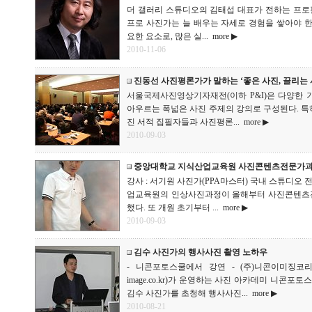
더 갤러리 스튜디오의 김태섭 대표가 전하는 프로
프로 사진가는 늘 배우는 자세로 경험을 쌓아야 
요한 요소로, 많은 실...
more ▶
2010-11-06
진동선 사진평론가가 말하는 ‘좋은 사진, 끌리는 
서울국제사진영상기자재전(이하 P&I)은 다양한
아우르는 폭넓은 사진 주제의 강의로 구성된다. 특히,
진 서적 집필자들과 사진평론...
more ▶
2010-09-03
중앙대학교 지식산업교육원 사진콘텐츠전문가과정
강사 : 서기원 사진가(PPA마스터) 국내 스튜디오 
업교육원의 인상사진과정이 올해부터 사진콘텐츠
했다. 또 개원 초기부터 ...
more ▶
2010-09-03
김수 사진가의 행사사진 촬영 노하우
- 니콘포토스쿨에서 강연 - (주)니콘이미징코리아(
image.co.kr)가 운영하는 사진 아카데미 니콘포
김수 사진가를 초청해 행사사진...
more ▶
2010-08-21