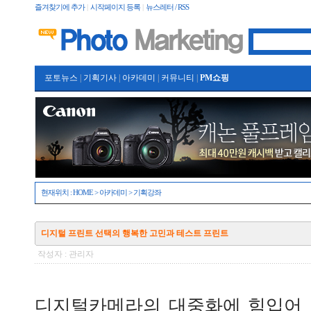
즐겨찾기에 추가
|
시작페이지 등록
|
뉴스레터 / RSS
포토뉴스
|
기획기사
|
아카데미
|
커뮤니티
|
PM쇼핑
현재위치 :
HOME
>
아카데미
>
기획강좌
디지털 프린트 선택의 행복한 고민과 테스트 프린트
작성자 : 관리자
디지털카메라의 대중화에 힘입어 