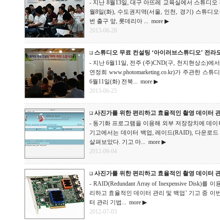
- 지난 8월13일, 대구 아뜨레 교육실에서 스튜디오 
월8일(화), 수도권지역(서울, 인천, 경기) 스튜디
번 출구 앞, 롯데리아 ...
more ▶
2013-08-28
스튜디오 무료 컨설팅 ‘아이러브스튜디오’ 전라
- 지난 6월11일, 전주 (주)CND(구, 천지현상소
연정희 www.photomarketing.co.kr)가 주
6월11일(화) 전북...
more ▶
2013-06-25
사진가를 위한 편리하고 효율적인 촬영 데이터 관
- 동기화 프로그램을 이용해 외부 저장장치에 데이터
기고에서는 데이터 백업, 레이드(RAID), 다운로
살펴보았다. 기고 마...
more ▶
2012-09-04
사진가를 위한 편리하고 효율적인 촬영 데이터 관
- RAID(Redundant Array of Inexpensive D
리하고 효율적인 데이터 관리 및 백업’ 기고 중 이번
터 관리 기법...
more ▶
2012-07-03