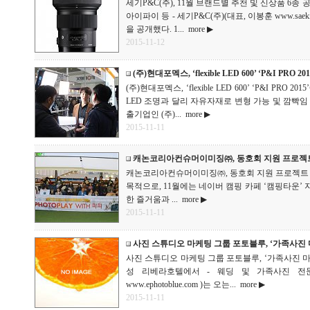
세기P&C(주), 11월 브랜드별 추천 및 신상품 6종 
아이파이 등 - 세기P&C(주)(대표, 이봉훈 www.saek
을 공개했다. 1...
more ▶
2015-11-12
(주)현대포멕스, ‘flexible LED 600’ ‘P&I PRO 
(주)현대포멕스, ‘flexible LED 600’ ‘P&I P
LED 조명과 달리 자유자재로 변형 가능 및 깜빡임 
출기업인 (주)...
more ▶
2015-11-11
캐논코리아컨슈머이미징㈜, 동호회 지원 프로젝트
캐논코리아컨슈머이미징㈜, 동호회 지원 프로젝트 ‘캐
목적으로, 11월에는 네이버 캠핑 카페 ‘캠핑타운’ 
한 즐거움과 ...
more ▶
2015-11-11
사진 스튜디오 마케팅 그룹 포토블루, ‘가족사진
사진 스튜디오 마케팅 그룹 포토블루, ‘가족사진 마케팅
성 리베라호텔에서 - 웨딩 및 가족사진 전문
www.ephotoblue.com )는 오는...
more ▶
2015-11-11