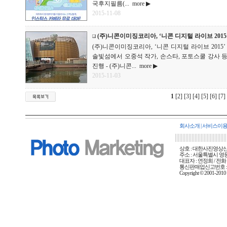
국후지필름(...
more ▶
2015-11-08
(주)니콘이미징코리아, ‘니콘 디지털 라이브 2015
(주)니콘이미징코리아, ‘니콘 디지털 라이브 2015’ 
솔빛섬에서 오중석 작가, 손스타, 포토스쿨 강사 
진행 - (주)니콘...
more ▶
2015-11-03
1
[2]
[3]
[4]
[5]
[6]
[7]
회사소개
|
서비스이
상호 : 대한사진영상신문사
주소 : 서울특별시 영등포
대표자 : 연정희 / 전화 :
통신판매업신고번호 : 
Copyright © 2001-20