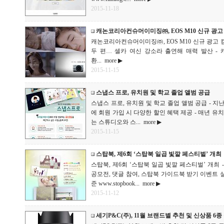
2015-11-18
캐논코리아컨슈머이미징㈜, EOS M10 신규 광
캐논코리아컨슈머이미징㈜, EOS M10 신규 광고 캠페
두 편… 셀카 여신 강소라 출연해 매력 발산 
환...
more ▶
2015-11-15
스냅스 프로, 유치원 및 학교 졸업 앨범 공급
스냅스 프로, 유치원 및 학교 졸업 앨범 공급 - 지
에 회원 가입 시 다양한 할인 혜택 제공 - 매년 유
는 스튜디오와 스...
more ▶
2015-11-15
스탑북, 제6회 ‘스탑북 일곱 빛깔 페스티벌’ 개최
스탑북, 제6회 ‘스탑북 일곱 빛깔 페스티벌’ 개최 
공모전, 댓글 참여, 스탑북 가이드북 받기 이벤트 실
준 www.stopbook...
more ▶
2015-11-12
세기P&C(주), 11월 브랜드별 추천 및 신상품 6종