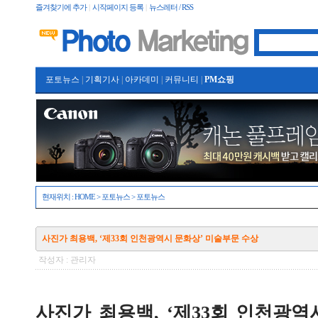
즐겨찾기에 추가
|
시작페이지 등록
|
뉴스레터 / RSS
포토뉴스
|
기획기사
|
아카데미
|
커뮤니티
|
PM쇼핑
현재위치 :
HOME
>
포토뉴스
>
포토뉴스
사진가 최용백, ‘제33회 인천광역시 문화상’ 미술부문 수상
작성자 : 관리자
사진가 최용백, ‘제33회 인천광역