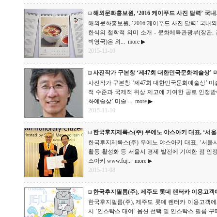
해외문화홍보원, ‘2016 케이푸드 사진 달력’ 국
해외문화홍보원, ‘2016 케이푸드 사진 달력’ 국내
한식의 철학적 의미 소개 - 문화체육관광부(장관, 
박영국)은 외...
more ▶
2015-11-10
사진작가 구본창 ‘제47회 대한민국문화예술상’ 
사진작가 구본창 ‘제47회 대한민국문화예술상’ 미술
적 수준과 국제적 위상 제고에 기여한 공로 인정받아
화예술상’ 미술 ...
more ▶
2015-11-10
한국후지제록스(주) 우에노 야스아키 대표, ‘서
한국후지제록스(주) 우에노 야스아키 대표, ‘서울시 
활동 활성화 등 서울시 경제 발전에 기여한 점 인정
스아키 www.fuj...
more ▶
2015-11-08
한국후지필름(주), 제주도 롯데 렌터카 이용고객
한국후지필름(주), 제주도 롯데 렌터카 이용고객에게
시 ‘인스탁스 대여’ 옵션 선택 및 인스탁스 필름 구