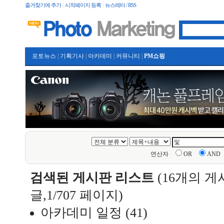
즐겨찾기에 추가
|
시작페이지 등록
|
뉴스레터 / RSS
포토뉴스
|
기획기사
|
아카데미
|
커뮤니티
|
PM쇼핑
연산자
OR
AND
검색된 게시판 리스트
(16개의 게시
글,1/707 페이지)
아카데미 일정
(41)