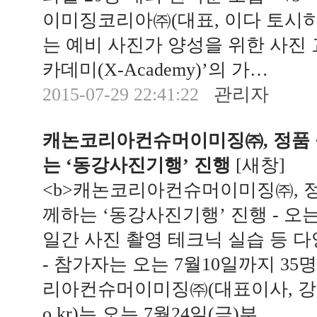
이미징코리아㈜(대표, 이다 토시히사 http:
는 예비 사진가 양성을 위한 사진 
카데미(X-Academy)’의 가…
2015-07-29 22:41:22
관리자
캐논코리아컨슈머이미징㈜, 정품 
는 ‘동강사진기행’ 진행
[
새창
]
<b>캐논코리아컨슈머이미징㈜, 정
께하는 ‘동강사진기행’ 진행 - 오는 
일간 사진 촬영 테크닉 실습 등 다
- 참가자는 오는 7월10일까지 35명 
리아컨슈머이미징㈜(대표이사, 강동환 w
o.kr)는 오는 7월24일(금)부…