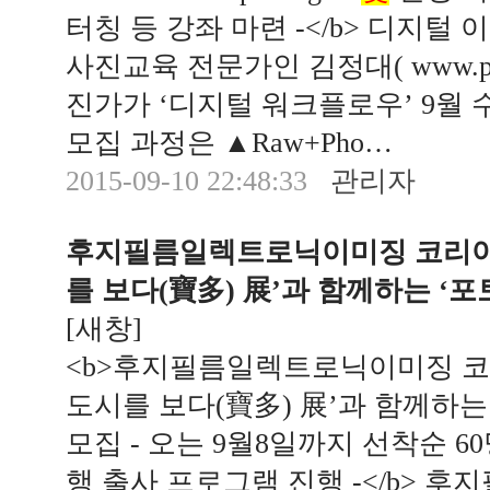
터칭 등 강좌 마련 -</b> 디지
사진교육 전문가인 김정대( www.photoe
진가가 ‘디지털 워크플로우’ 9월
모집 과정은 ▲Raw+Pho…
2015-09-10 22:48:33
관리자
후지필름일렉트로닉이미징 코리아㈜
를 보다(寶多) 展’과 함께하는 ‘
[
새창
]
<b>후지필름일렉트로닉이미징 코리
도시를 보다(寶多) 展’과 함께하는
모집 - 오는 9월8일까지 선착순 6
행 출사 프로그램 진행 -</b>