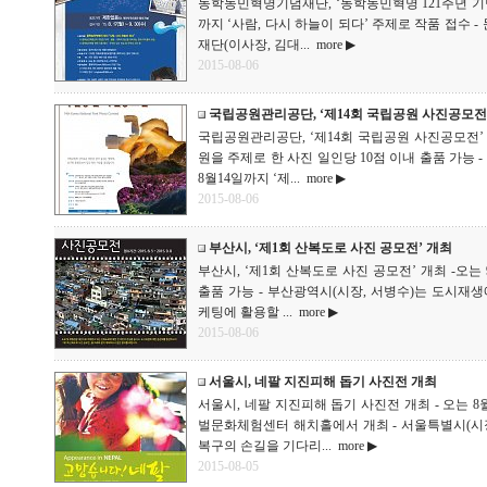
동학농민혁명기념재단, ‘동학농민혁명 121주년 기념 
까지 ‘사람, 다시 하늘이 되다’ 주제로 작품 접
재단(이사장, 김대...
more ▶
2015-08-06
국립공원관리공단, ‘제14회 국립공원 사진공모전
국립공원관리공단, ‘제14회 국립공원 사진공모전’ 개
원을 주제로 한 사진 일인당 10점 이내 출품 가능 - 국
8월14일까지 ‘제...
more ▶
2015-08-06
부산시, ‘제1회 산복도로 사진 공모전’ 개최
부산시, ‘제1회 산복도로 사진 공모전’ 개최 -오는
출품 가능 - 부산광역시(시장, 서병수)는 도시재생
케팅에 활용할 ...
more ▶
2015-08-06
서울시, 네팔 지진피해 돕기 사진전 개최
서울시, 네팔 지진피해 돕기 사진전 개최 - 오는 
벌문화체험센터 해치홀에서 개최 - 서울특별시(시
복구의 손길을 기다리...
more ▶
2015-08-05