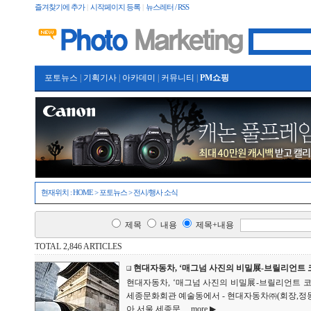
즐겨찾기에 추가
|
시작페이지 등록
|
뉴스레터 / RSS
포토뉴스
|
기획기사
|
아카데미
|
커뮤니티
|
PM쇼핑
현재위치 :
HOME
>
포토뉴스
>
전시/행사 소식
제목
내용
제목+내용
TOTAL 2,846 ARTICLES
현대자동차, ‘매그넘 사진의 비밀展-브릴리언트 
현대자동차, ‘매그넘 사진의 비밀展-브릴리언트 코리
세종문화회관 예술동에서 - 현대자동차㈜(회장,정몽구 ww
아 서울 세종문...
more ▶