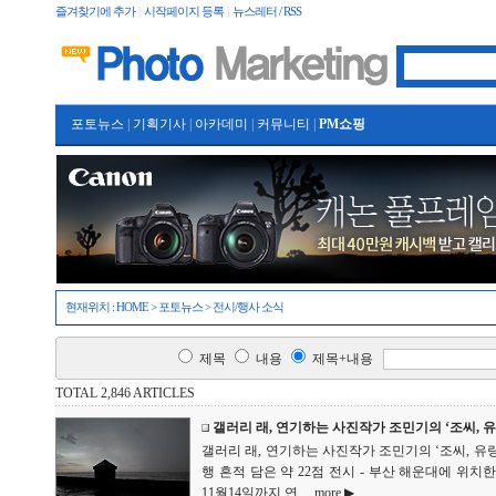
즐겨찾기에 추가
|
시작페이지 등록
|
뉴스레터 / RSS
포토뉴스
|
기획기사
|
아카데미
|
커뮤니티
|
PM쇼핑
현재위치 :
HOME
>
포토뉴스
>
전시/행사 소식
제목
내용
제목+내용
TOTAL 2,846 ARTICLES
갤러리 래, 연기하는 사진작가 조민기의 ‘조씨, 
갤러리 래, 연기하는 사진작가 조민기의 ‘조씨, 유랑
행 흔적 담은 약 22점 전시 - 부산 해운대에 위치한 갤러리
11월14일까지 연...
more ▶